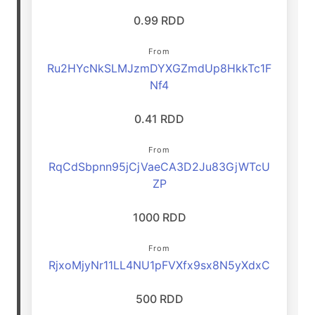
0.99 RDD
From
Ru2HYcNkSLMJzmDYXGZmdUp8HkkTc1F
Nf4
0.41 RDD
From
RqCdSbpnn95jCjVaeCA3D2Ju83GjWTcU
ZP
1000 RDD
From
RjxoMjyNr11LL4NU1pFVXfx9sx8N5yXdxC
500 RDD