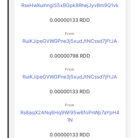
RseHwKuihngiS5xBGpk8RhejJyvBm9Q1vk
0.00000133 RDD
From
RuiKJipeGVWGPne3j5xudJtNCssd7jFtJA
0.00000798 RDD
From
RuiKJipeGVWGPne3j5xudJtNCssd7jFtJA
0.00000133 RDD
From
Rs8aqX2ANq6Hq9Wr95w6foPnWp7aYpH4
1N
0.00000133 RDD