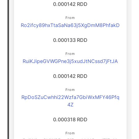
0.000142 RDD
From
Ro2ifcy89hxTtaSaNa63j5XgDmM8PhfakD
0.000133 RDD
From
RuiKJipeGVWGPne3j5xudJtNCssd7jFtJA
0.000142 RDD
From
RpDoSZuCwhhi22Wzfa7GbiWxMFY46Pfq
4Z
0.000318 RDD
From